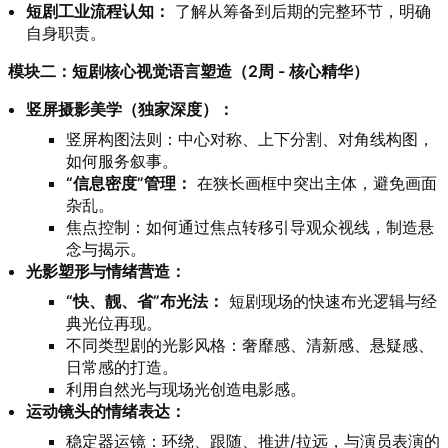
短剧工业流程认知：
了解从筹备到后期的完整环节，明确
自身职责。
模块二：短剧核心视觉语言塑造（2周 - 核心精华）
竖屏摄影美学（独家深度）：
竖屏构图法则：中心对称、上下分割、对角线构图，
如何服务叙事。
“信息密度”管理：
在狭长画框中突出主体，避免画面
杂乱。
焦点控制：如何通过焦点转移引导观众视线，制造悬
念与揭示。
光影塑形与情绪营造：
“快、靓、省”布光法：
短剧现场的快速布光逻辑与经
典光位再现。
不同类型剧的光影风格：奢靡感、清新感、悬疑感、
日常感的打造。
利用自然光与现场光创造电影感。
运动镜头的情绪表达：
稳定器运镜：环绕、跟随、推进/拉远，与演员表演的