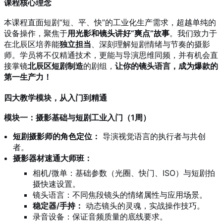
课程核心理念
本课程直面短剧“短、平、快”的工业化生产需求，超越单纯的
设备操作，聚焦于
用光影和镜头讲好“爽点”故事
。我们致力于
在北辰区培养能
独立担当
、深刻理解短剧情绪与节奏的摄影
师。学员将不仅精通技术，更能与导演思维同频，并有机会直
接掌镜
北辰区短剧制造
的剧组，
让你的镜头语言，成为爆款的
第一生产力！
四大教学模块，从入门到精通
模块一：摄影基础与短剧工业入门（1周）
短剧摄影师的角色定位：
导演视觉语言的执行者与共创
者。
摄影器材速通大师班：
相机/微单：基础参数（光圈、快门、ISO）与短剧拍
摄快速设置。
镜头语言：不同焦段镜头的情绪属性与应用场景。
稳定器/手持：
动态镜头的灵魂，实战操作技巧。
录音设备：保证音频质量的底线要求。