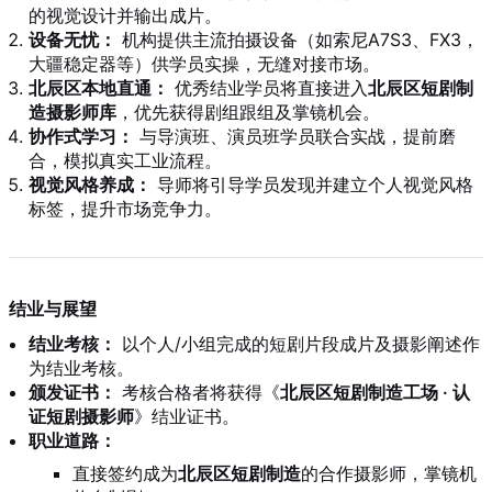
的视觉设计并输出成片。
设备无忧：
机构提供主流拍摄设备（如索尼A7S3、FX3，
大疆稳定器等）供学员实操，无缝对接市场。
北辰区本地直通：
优秀结业学员将直接进入
北辰区短剧制
造摄影师库
，优先获得剧组跟组及掌镜机会。
协作式学习：
与导演班、演员班学员联合实战，提前磨
合，模拟真实工业流程。
视觉风格养成：
导师将引导学员发现并建立个人视觉风格
标签，提升市场竞争力。
结业与展望
结业考核：
以个人/小组完成的短剧片段成片及摄影阐述作
为结业考核。
颁发证书：
考核合格者将获得《
北辰区短剧制造工场 · 认
证短剧摄影师
》结业证书。
职业道路：
直接签约成为
北辰区短剧制造
的合作摄影师，掌镜机