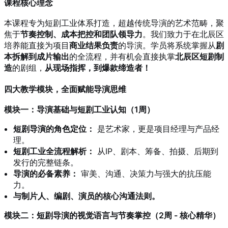
课程核心理念
本课程专为短剧工业体系打造，超越传统导演的艺术范畴，聚
焦于
节奏控制、成本把控和团队领导力
。我们致力于在北辰区
培养能直接为项目
商业结果负责
的导演。学员将系统掌握从
剧
本拆解到成片输出
的全流程，并有机会直接执掌
北辰区短剧制
造
的剧组，
从现场指挥，到爆款缔造者！
四大教学模块，全面赋能导演思维
模块一：导演基础与短剧工业认知（1周）
短剧导演的角色定位：
是艺术家，更是项目经理与产品经
理。
短剧工业全流程解析：
从IP、剧本、筹备、拍摄、后期到
发行的完整链条。
导演的必备素养：
审美、沟通、决策力与强大的抗压能
力。
与制片人、编剧、演员的核心沟通法则。
模块二：短剧导演的视觉语言与节奏掌控（2周 - 核心精华）