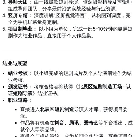
导师天团：
由一线爆款短剧导演、资深摄影指导及剪辑师
组成导师团队，分享最前沿的实战经验与行业资源。
竖屏专精：
深度讲解“竖屏视觉语言”，从构图到调度，完
全为手机屏幕量身定制。
项目制毕业：
以小组为单位，完成一部5-10分钟的竖屏短
剧作为结业作品，直接用于个人作品集。
结业与展望
结业考核：
以小组完成的短剧成片及个人导演阐述作为结
业考核。
颁发证书：
考核合格者将获得《
北辰区短剧制造工场 · 认
证短剧导演
》结业证书。
职业道路：
直接进入
北辰区短剧制造
导演人才库，获得项目委
派。
作品将有机会在
抖音、腾讯、爱奇艺
等平台播出，成
就个人导演品牌。
有机会与机构签约，成为长期合作导演，享受项目分