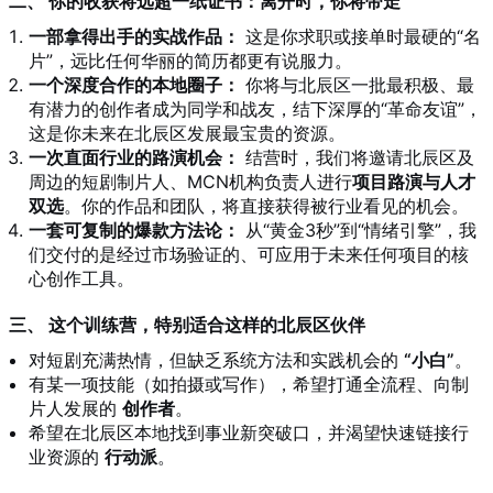
二、 你的收获将远超一纸证书：离开时，你将带走
一部拿得出手的实战作品：
这是你求职或接单时最硬的“名
片”，远比任何华丽的简历都更有说服力。
一个深度合作的本地圈子：
你将与北辰区一批最积极、最
有潜力的创作者成为同学和战友，结下深厚的“革命友谊”，
这是你未来在北辰区发展最宝贵的资源。
一次直面行业的路演机会：
结营时，我们将邀请北辰区及
周边的短剧制片人、MCN机构负责人进行
项目路演与人才
双选
。你的作品和团队，将直接获得被行业看见的机会。
一套可复制的爆款方法论：
从“黄金3秒”到“情绪引擎”，我
们交付的是经过市场验证的、可应用于未来任何项目的核
心创作工具。
三、 这个训练营，特别适合这样的北辰区伙伴
对短剧充满热情，但缺乏系统方法和实践机会的
“小白”
。
有某一项技能（如拍摄或写作），希望打通全流程、向制
片人发展的
创作者
。
希望在北辰区本地找到事业新突破口，并渴望快速链接行
业资源的
行动派
。