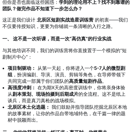
但你是否也面临这些困惑：
学到的理论用不上？找不到靠谱的
团队？做完作品不知道下一步怎么办？
这正是我们设计
北辰区短剧实战造星训练营
的初衷——我们
不仅要传授知识，更要为你铺就一条清晰的入行之路。
一、 这不是一次听课，而是一次“高仿真”的行业实战
与其他培训不同，我们的训练营将你直接置于一个模拟的“短
剧制片中心”：
项目制驱动：
从第一天起，你将进入一个
5-7人的微型剧
组
，扮演编剧、导演、演员、剪辑等角色，在导师带领下
共同完成一部属于你们团队的
高质量短剧作品
。
高强度冲刺：
在为期X天的高密度训练中，你将亲身体验
从
剧本策划、现场拍摄到后期成片
的全流程。这不是纸上
谈兵，而是真刀真枪的战场模拟。
北辰区本土化选题：
我们鼓励并指导团队挖掘北辰区本地
的故事素材，让你的作品自带地域特色，在千篇一律的题
材中脱颖而出。